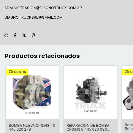
ADMINISTRACION@DIAGNOTRUCK.COM.AR
DIAGNOTRUCKSRL@GMAIL.COM
Productos relacionados
GRATIS
G
Bomb
BOMBA NUEVA CP3/H3 - 0
REPARACION DE BOMBA
Bosc
445 020 278
CP3/H3 0 445 020 093
Duca